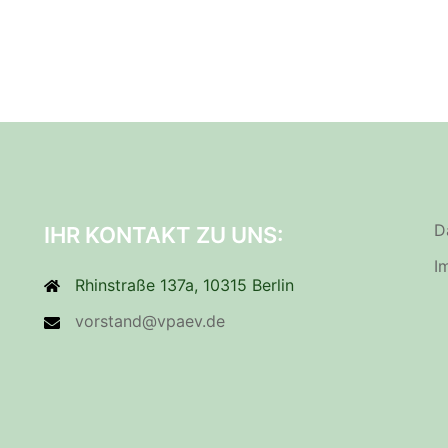
D
IHR KONTAKT ZU UNS:
I
Rhinstraße 137a, 10315 Berlin
vorstand@vpaev.de