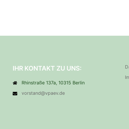
D
IHR KONTAKT ZU UNS:
I
Rhinstraße 137a, 10315 Berlin
vorstand@vpaev.de